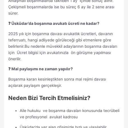
Anlaşmalı boşanmalarda takriben 1 ay içinde sonuç alınır.
Çekişmeli boşanmalarda ise bu süreç 6 ay ile 2 sene arası
sürer.
❓ Üsküdar’da boşanma avukatı ücreti ne kadar?
2025 yılı için boşanma davası avukatlık ücretleri, davanın
teferruatı, hangi adliyede görüleceği gibi etmenlere göre
belirlenir.Bu nedenle müvekkil adaylarının boşanma davaları
için Ücret bilgisi için avukatınızla ön görüşme yapılması
önerilir.
❓ Mal paylaşımı ne zaman yapılır?
Boşanma kararı kesinleştikten sonra mal rejimi davası
açılarak paylaşım gerçekleşir.
Neden Bizi Tercih Etmelisiniz?
Aile hukuku ve boşanma davaları konusunda tecrübeli
ve profesyonel avukat kadrosu
Üsküdar’da yer alan ofisimizle hızlı ve ulaşılabilir