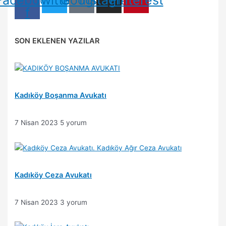
Facebook-
Twitter
Google
Instagram
Pinterest
f
SON EKLENEN YAZILAR
Kadıköy Boşanma Avukatı
7 Nisan 2023
5 yorum
Kadıköy Ceza Avukatı
7 Nisan 2023
3 yorum