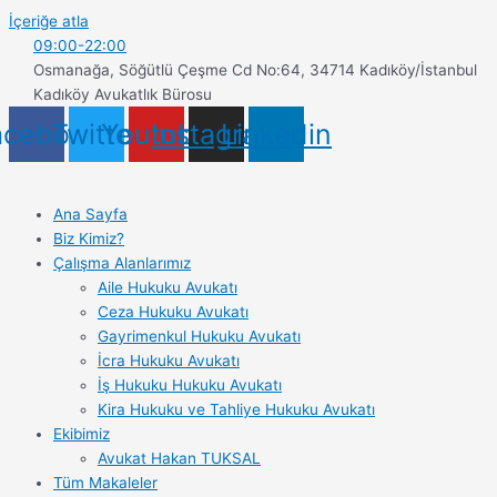
İçeriğe atla
09:00-22:00
Osmanağa, Söğütlü Çeşme Cd No:64, 34714 Kadıköy/İstanbul
Kadıköy Avukatlık Bürosu
acebook
Twitter
Youtube
Instagram
Linkedin
Ana Sayfa
Biz Kimiz?
Çalışma Alanlarımız
Aile Hukuku Avukatı
Ceza Hukuku Avukatı
Gayrimenkul Hukuku Avukatı
İcra Hukuku Avukatı
İş Hukuku Hukuku Avukatı
Kira Hukuku ve Tahliye Hukuku Avukatı
Ekibimiz
Avukat Hakan TUKSAL
Tüm Makaleler