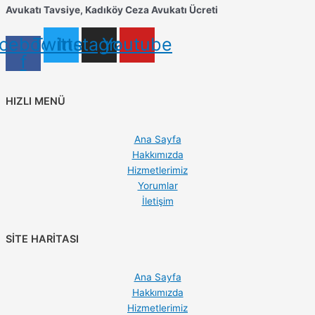
Avukatı Tavsiye, Kadıköy Ceza Avukatı Ücreti
cebook-
Twitter
Instagram
Youtube
f
HIZLI MENÜ
Ana Sayfa
Hakkımızda
Hizmetlerimiz
Yorumlar
İletişim
SİTE HARİTASI
Ana Sayfa
Hakkımızda
Hizmetlerimiz